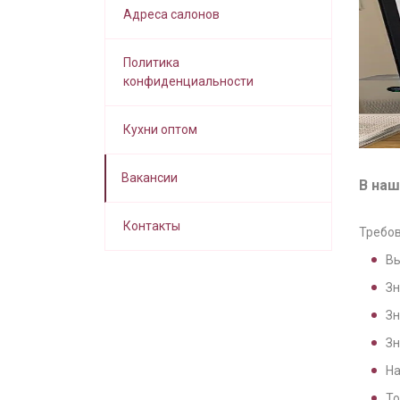
Адреса салонов
Политика
конфиденциальности
Кухни оптом
Вакансии
В наш
Контакты
Требов
Вы
Зн
Зн
Зн
На
То