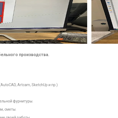
ельного производства.
utoCAD, Artcam, SketchUp и пр.)
бельной фурнитуры.
и, сметы.
ие своей работы.