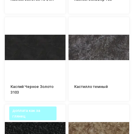
Каспий Черное Золото
Кастилло темный
3103
доплата как за
глянец