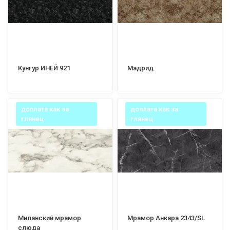
Кунгур ИНЕЙ 921
Мадрид
доплата как за
доплата как за
глянец
глянец
Миланский мрамор
Мрамор Анкара 2343/SL
слюда