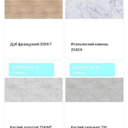
Дуб французкий 3259/7
Итальянский камень
2342/6
доплата как за
доплата как за
глянец
глянец
Каспий золотой 734/МТ
Каспий сильвер 735