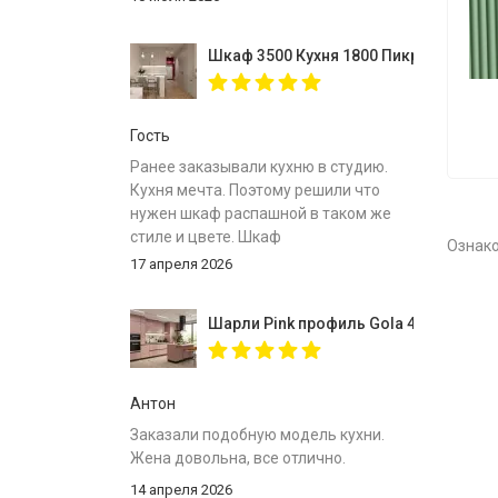
Шкаф 3500 Кухня 1800 Пикрит
Гость
Ранее заказывали кухню в студию.
Кухня мечта. Поэтому решили что
нужен шкаф распашной в таком же
стиле и цвете. Шкаф
Ознак
собрали,инструкция
17 апреля 2026
понятна.Доставлен был в
срок.Спасибо за вместительный
Шарли Pink профиль Gola 4000
шкаф.
Антон
Заказали подобную модель кухни.
Жена довольна, все отлично.
14 апреля 2026