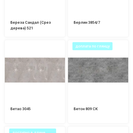
Береза Сандал (Срез
Берлин 3854/7
дерева) 521
доплата по глянцу
Бетао 3045
Бетон 809 СК
доступно в длине