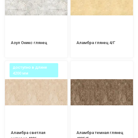
Азул Оникс глянец
Аламбра глянец 4/Г
доступно в длине
4200 мм
Аламбра светлая
Аламбра темная глянец