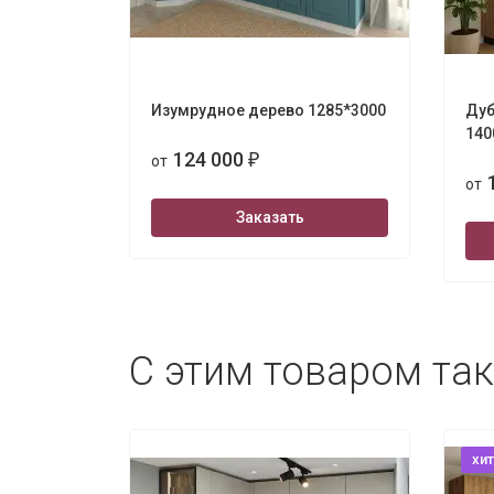
Изумрудное дерево 1285*3000
Дуб
140
124 000
от
₽
от
Заказать
С этим товаром та
хит