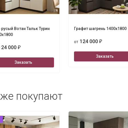
 русый Вотан Тальк Турин
Графит шагрень 1400х1800
0х1800
124 000
от
₽
124 000
₽
Заказать
Заказать
кже покупают