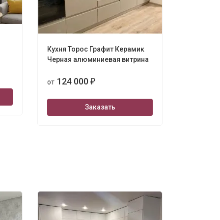
Кухня Торос Графит Керамик
Тальк 14
Черная алюминиевая витрина
124 
от
124 000
от
₽
Заказать