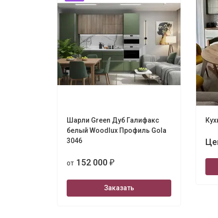
Шарли Green Дуб Галифакс
Кух
белый Woodlux Профиль Gola
3046
Це
152 000
от
₽
Заказать