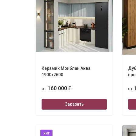
Керамик Монблан Аква
Дуб
1900х2600
про
160 000
от
₽
от
Заказать
хит