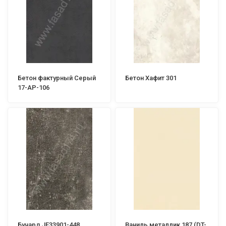
Бетон фактурный Серый
Бетон Хафит 301
17-АР-106
Бучард JF33901-448
Ваниль металлик 187 (DT-