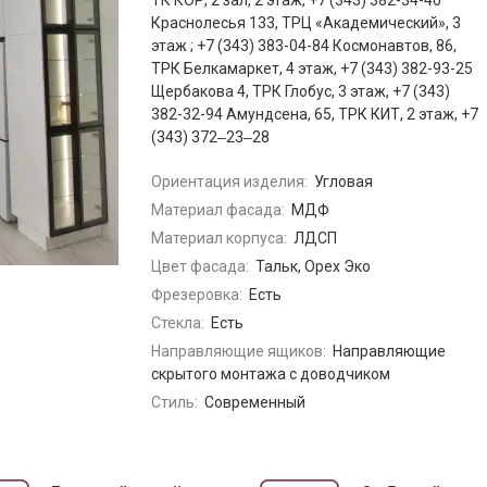
ТК КОР, 2 зал, 2 этаж, +7 (343) 382-34-40
Краснолесья 133, ТРЦ «Академический», 3
этаж ; +7 (343) 383-04-84 Космонавтов, 86,
ТРК Белкамаркет, 4 этаж, +7 (343) 382-93-25
Щербакова 4, ТРК Глобус, 3 этаж, +7 (343)
382-32-94 Амундсена, 65, ТРК КИТ, 2 этаж, +7
(343) 372‒23‒28
Ориентация изделия:
Угловая
Материал фасада:
МДФ
Материал корпуса:
ЛДСП
Цвет фасада:
Тальк, Орех Эко
Фрезеровка:
Есть
Стекла:
Есть
Направляющие ящиков:
Направляющие
скрытого монтажа с доводчиком
Стиль:
Современный