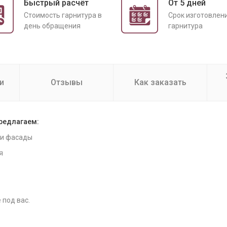
Быстрый расчёт
От 5 дней
Cтоимость гарнитура в
Срок изготовлен
день обращения
гарнитура
и
Отзывы
Как заказать
предлагаем:
 и фасады
я
 под вас.