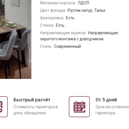
Материал корпуса:
ЛДСП
Цвет фасада:
Рустик натур, Тальк
Фрезеровка:
Есть
Стекла:
Есть
Направляющие ящиков:
Направляющие
скрытого монтажа с доводчиком
Стиль:
Современный
Быстрый расчёт
От 5 дней
Cтоимость гарнитура в
Срок изготовлен
день обращения
гарнитура